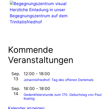
g
e
g
d
Herzliche Einladung in unser
n
e
a
A
Begegnungszentrum auf dem
n
t
Trinitatisfriedhof
n
i
s
o
n
i
Kommende
c
Veranstaltungen
h
Sep.
12:00
-
18:00
t
13
Johannisfriedhof: Tag des offenen Denkmals
e
Sep.
16:00
-
18:00
14
Gedenkfeierstunde zum 170. Geburtstag von Paul
n
Koettig
Kalender anzeigen