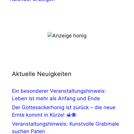
,
N
a
v
i
g
Aktuelle Neuigkeiten
a
t
Ein besonderer Veranstaltungshinweis:
Leben ist mehr als Anfang und Ende
i
Der Gottesackerhonig ist zurück – die neue
o
Ernte kommt in Kürze! 🍯🐝
n
Veranstaltungshinweis: Kunstvolle Grabmale
suchen Paten