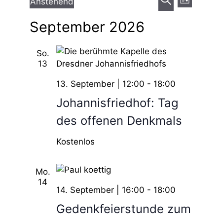
V
Veranstaltungen
Anstehend
L
e
D
S
e
i
September 2026
a
u
s
r
r
t
c
t
a
u
h
So.
e
a
m
e
n
13
w
n
s
13. September | 12:00
-
18:00
ä
t
h
s
Johannisfriedhof: Tag
l
a
des offenen Denkmals
t
e
l
n
Kostenlos
a
t
.
l
u
Mo.
n
14
t
14. September | 16:00
-
18:00
g
u
Gedenkfeierstunde zum
A