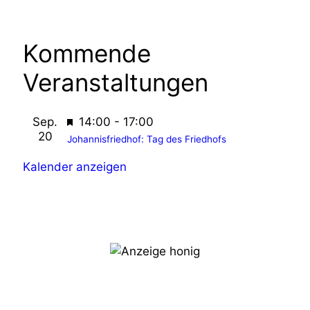
g
d
a
A
Kommende
t
n
Veranstaltungen
i
s
o
H
Sep.
14:00
-
17:00
n
i
20
e
Johannisfriedhof: Tag des Friedhofs
r
c
Kalender anzeigen
v
h
o
r
t
g
e
e
h
n
o
b