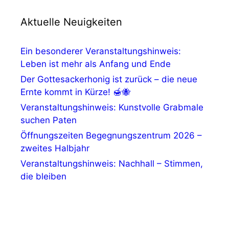
,
e
n
N
Aktuelle Neuigkeiten
a
Ein besonderer Veranstaltungshinweis:
v
Leben ist mehr als Anfang und Ende
Der Gottesackerhonig ist zurück – die neue
i
Ernte kommt in Kürze! 🍯🐝
g
Veranstaltungshinweis: Kunstvolle Grabmale
suchen Paten
a
Öffnungszeiten Begegnungszentrum 2026 –
t
zweites Halbjahr
Veranstaltungshinweis: Nachhall – Stimmen,
i
die bleiben
o
n