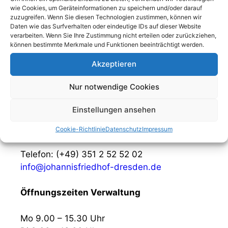
wie Cookies, um Geräteinformationen zu speichern und/oder darauf
zuzugreifen. Wenn Sie diesen Technologien zustimmen, können wir
Daten wie das Surfverhalten oder eindeutige IDs auf dieser Website
verarbeiten. Wenn Sie Ihre Zustimmung nicht erteilen oder zurückziehen,
können bestimmte Merkmale und Funktionen beeinträchtigt werden.
Kontaktdaten
Akzeptieren
Verwaltung des Elias-, Trinitatis- und
Nur notwendige Cookies
Johannisfriedhofes zu Dresden
Einstellungen ansehen
Wehlener Straße 13
01279 Dresden
Cookie-Richtlinie
Datenschutz
Impressum
Telefon: (+49) 351 2 52 52 02
info@johannisfriedhof-dresden.de
Öffnungszeiten Verwaltung
Mo 9.00 – 15.30 Uhr