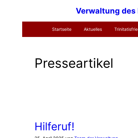
Zum
Verwaltung des E
Inhalt
springen
Startseite
Aktuelles
Trinitatisfri
Presseartikel
Hilferuf!