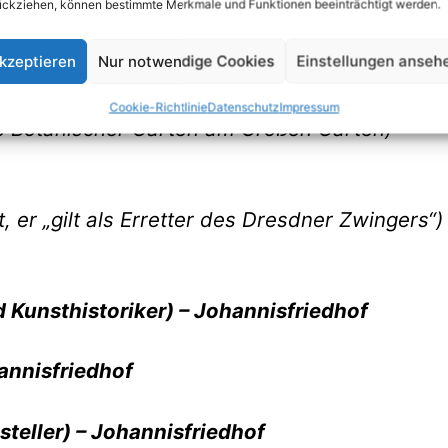
) – Johannisfriedhof
ückziehen, können bestimmte Merkmale und Funktionen beeinträchtigt werden.
kzeptieren
Nur notwendige Cookies
Einstellungen anseh
ster) – Johannisfriedhof
Cookie-Richtlinie
Datenschutz
Impressum
s Botanischer Garten am Großen Garten) –
 er „gilt als Erretter des Dresdner Zwingers“)
d Kunsthistoriker) – Johannisfriedhof
hannisfriedhof
steller) – Johannisfriedhof