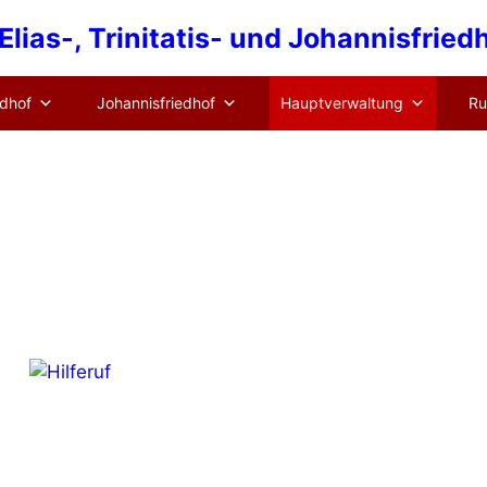
lias-, Trinitatis- und Johannisfrie
edhof
Johannisfriedhof
Hauptverwaltung
Ru