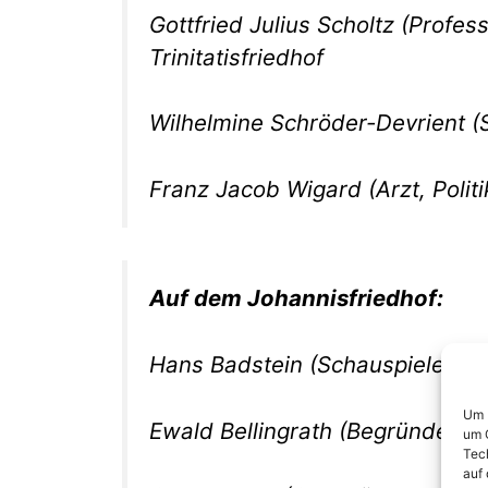
Gottfried Julius Scholtz (Profe
Trinitatisfriedhof
Wilhelmine Schröder-Devrient (Sc
Franz Jacob Wigard (Arzt, Politik
Auf dem Johannisfriedhof:
Hans Badstein (Schauspieler) – 
Um I
Ewald Bellingrath (Begründer de
um G
Tech
auf 