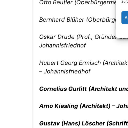
Otto Beutler (Oberbürgermeister
zur
A
Bernhard Blüher (Oberbürgermei
Oskar Drude (Prof., Gründer de
Johannisfriedhof
Hubert Georg Ermisch (Architekt,
– Johannisfriedhof
Cornelius Gurlitt (Architekt un
Arno Kiesling (Architekt) – Jo
Gustav (Hans) Löscher (Schrift