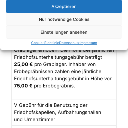
Zur Finanzierung der Kosten für die
Akzeptieren
laufende Unterhaltung der allgemeinen
Friedhofsanlage wird von allen
Nur notwendige Cookies
Nutzungsberechtigten (Inhabern eines
Grabnutzungsrechts) auf Dauer des
Einstellungen ansehen
Nutzungsrechtes eine jährliche
Friedhofsunterhaltungsgebühr pro
Cookie-Richtlinie
Datenschutz
Impressum
Grablager erhoben. Die Höhe der jährlichen
Friedhofsunterhaltungsgebühr beträgt
25,00 €
pro Grablager. Inhaber von
Erbbegräbnissen zahlen eine jährliche
Friedhofsunterhaltungsgebühr in Höhe von
75,00 €
pro Erbbegräbnis.
V Gebühr für die Benutzung der
Friedhofskapellen, Aufbahrungshallen
und Urnenzimmer