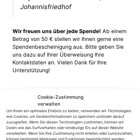
Johannisfriedhof
Wir freuen uns über jede Spende!
Ab einem
Betrag von 50 € stellen wir Ihnen gerne eine
Spendenbescheinigung aus. Bitte geben Sie
uns dazu auf Ihrer Überweisung Ihre
Kontaktdaten an. Vielen Dank für Ihre
Unterstützung!
Cookie-Zustimmung
Kontoinhaberin:
Verwaltung des
verwalten
Elias-, Trinitatis- und Johannisfriedhof
Um Ihnen ein optimales Erlebnis zu bieten, verwenden wir Technologien
wie Cookies, um Geräteinformationen zu speichern und/oder darauf
zuzugreifen. Wenn Sie diesen Technologien zustimmen, können wir
IBAN:
DE 5035 0601
Daten wie das Surfverhalten oder eindeutige IDs auf dieser Website
verarbeiten. Wenn Sie Ihre Zustimmung nicht erteilen oder zurückziehen,
9016 0240 0014
können bestimmte Merkmale und Funktionen beeinträchtigt werden.