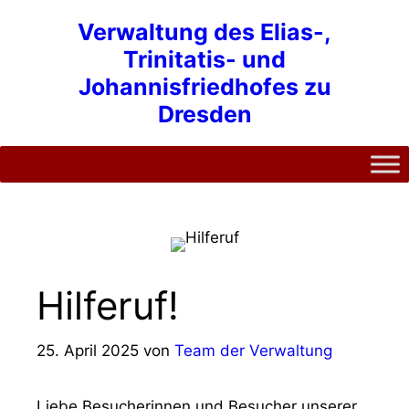
Zum
Verwaltung des Elias-,
Inhalt
Trinitatis- und
springen
Johannisfriedhofes zu
Dresden
Hilferuf!
25. April 2025
von
Team der Verwaltung
Liebe Besucherinnen und Besucher unserer