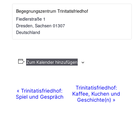
Begegnungszentrum Trinitatisfriedhof
Fiedlerstraße 1
Dresden
,
Sachsen
01307
Deutschland
Zum Kalender hinzufügen
V
Trinitatisfriedhof:
«
Trinitatisfriedhof:
Kaffee, Kuchen und
Spiel und Gespräch
e
Geschichte(n)
»
r
a
n