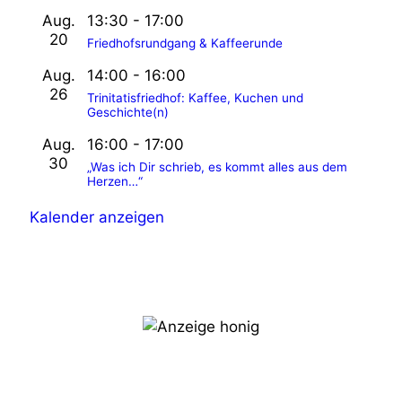
g
Aug.
13:30
-
17:00
a
20
Friedhofsrundgang & Kaffeerunde
t
Aug.
14:00
-
16:00
i
26
Trinitatisfriedhof: Kaffee, Kuchen und
Geschichte(n)
o
Aug.
16:00
-
17:00
n
30
„Was ich Dir schrieb, es kommt alles aus dem
Herzen…“
Kalender anzeigen