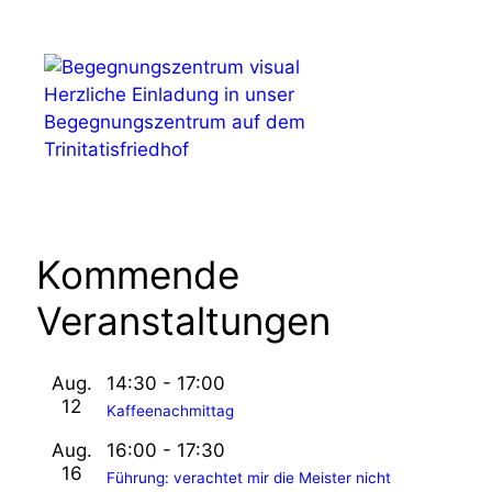
s
t
a
Herzliche Einladung in unser
l
Begegnungszentrum auf dem
Trinitatisfriedhof
t
u
n
Kommende
g
-
Veranstaltungen
N
a
Aug.
14:30
-
17:00
12
Kaffeenachmittag
v
Aug.
16:00
-
17:30
i
16
Führung: verachtet mir die Meister nicht