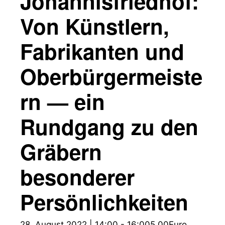
Johannisfriedhof:
Von Künstlern,
Fabrikanten und
Oberbürgermeiste
rn — ein
Rundgang zu den
Gräbern
besonderer
Persönlichkeiten
28. August 2022 | 14:00
-
16:00
5,00Euro