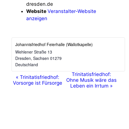
dresden.de
Website
Veranstalter-Website
anzeigen
Johannisfriedhof Feierhalle (Wallotkapelle)
Wehlener Straße 13
Dresden
,
Sachsen
01279
Deutschland
V
Trinitatisfriedhof:
«
Trinitatisfriedhof:
Ohne Musik wäre das
Vorsorge ist Fürsorge
e
Leben ein Irrtum
»
r
a
n
s