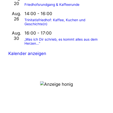
a
20
Friedhofsrundgang & Kaffeerunde
t
Aug.
14:00
-
16:00
i
26
Trinitatisfriedhof: Kaffee, Kuchen und
Geschichte(n)
o
Aug.
16:00
-
17:00
n
30
„Was ich Dir schrieb, es kommt alles aus dem
Herzen…“
Kalender anzeigen