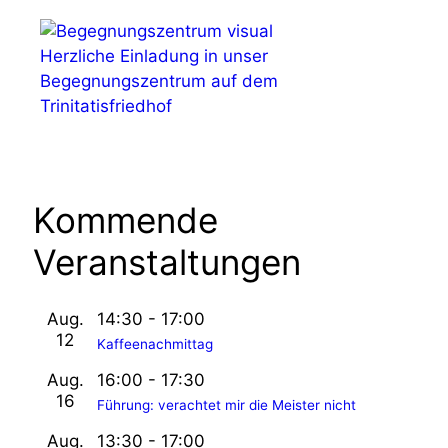
t
a
Herzliche Einladung in unser
l
Begegnungszentrum auf dem
Trinitatisfriedhof
t
u
n
Kommende
g
-
Veranstaltungen
N
a
Aug.
14:30
-
17:00
12
Kaffeenachmittag
v
Aug.
16:00
-
17:30
i
16
Führung: verachtet mir die Meister nicht
g
Aug.
13:30
-
17:00