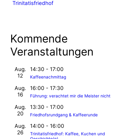
t
Trinitatisfriedhof
u
n
g
Kommende
-
Veranstaltungen
N
a
Aug.
14:30
-
17:00
v
12
Kaffeenachmittag
i
Aug.
16:00
-
17:30
g
16
Führung: verachtet mir die Meister nicht
a
Aug.
13:30
-
17:00
20
Friedhofsrundgang & Kaffeerunde
t
Aug.
14:00
-
16:00
i
26
Trinitatisfriedhof: Kaffee, Kuchen und
Geschichte(n)