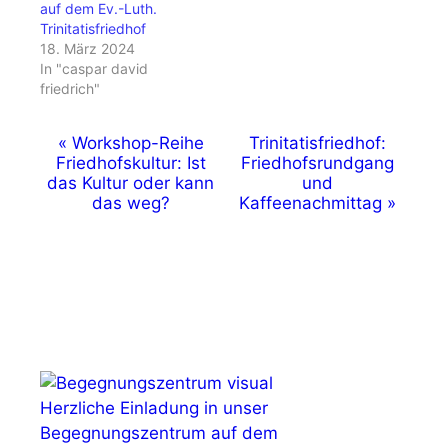
auf dem Ev.-Luth.
Trinitatisfriedhof
18. März 2024
In "caspar david
friedrich"
V
«
Workshop-Reihe
Trinitatisfriedhof:
Friedhofskultur: Ist
Friedhofsrundgang
e
das Kultur oder kann
und
das weg?
Kaffeenachmittag
»
r
a
n
s
t
a
Herzliche Einladung in unser
l
Begegnungszentrum auf dem