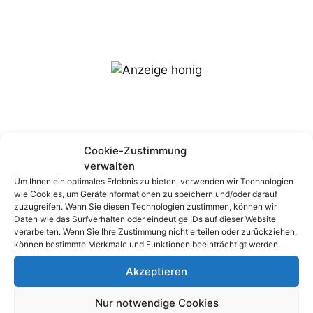
Cookie-Zustimmung
Aktuelle Neuigkeiten
verwalten
Um Ihnen ein optimales Erlebnis zu bieten, verwenden wir Technologien
wie Cookies, um Geräteinformationen zu speichern und/oder darauf
Ein besonderer Veranstaltungshinweis:
zuzugreifen. Wenn Sie diesen Technologien zustimmen, können wir
Leben ist mehr als Anfang und Ende
Daten wie das Surfverhalten oder eindeutige IDs auf dieser Website
verarbeiten. Wenn Sie Ihre Zustimmung nicht erteilen oder zurückziehen,
Der Gottesackerhonig ist zurück – die neue
können bestimmte Merkmale und Funktionen beeinträchtigt werden.
Ernte kommt in Kürze! 🍯🐝
Akzeptieren
Veranstaltungshinweis: Kunstvolle Grabmale
suchen Paten
Nur notwendige Cookies