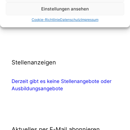
Öffnungszeiten Begegnungszentrum 2026 –
zweites Halbjahr
Einstellungen ansehen
Veranstaltungshinweis: Nachhall – Stimmen,
Cookie-Richtlinie
Datenschutz
Impressum
die bleiben
Stellenanzeigen
Derzeit gibt es keine Stellenangebote oder
Ausbildungsangebote
Aktuelles per E-Mail abonnieren