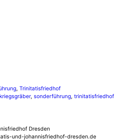
ührung
,
Trinitatisfriedhof
kriegsgräber
,
sonderführung
,
trinitatisfriedhof
nnisfriedhof Dresden
tatis-und-johannisfriedhof-dresden.de