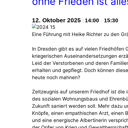
ohne Frieden ist alle
12. Oktober 2025
14:00
15:30
|
–
Eine Führung mit Heike Richter zu den Gr
In Dresden gibt es auf vielen Friedhöfen
kriegerischen Auseinandersetzungen erzä
Leid der Verstorbenen und deren Familie
erhalten und gepflegt. Doch können dies
heute noch mahnen?
Zeitzeugnis auf unserem Friedhof ist die 
des sozialen Wohnungsbaus und Ehrenbür
Zukunft saniert werden soll. Mehr dazu 
Knöpfe, einen empathischen Arzt, einen B
und eine energische Albertinerin verspri
der Opfer von Krieg und Gewaltherrschaft