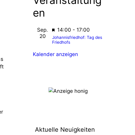
Veranstaltung
en
H
Sep.
14:00
-
17:00
20
e
Johannisfriedhof: Tag des
Friedhofs
r
v
Kalender anzeigen
as
o
ft
r
g
e
h
o
b
er
e
n
Aktuelle Neuigkeiten