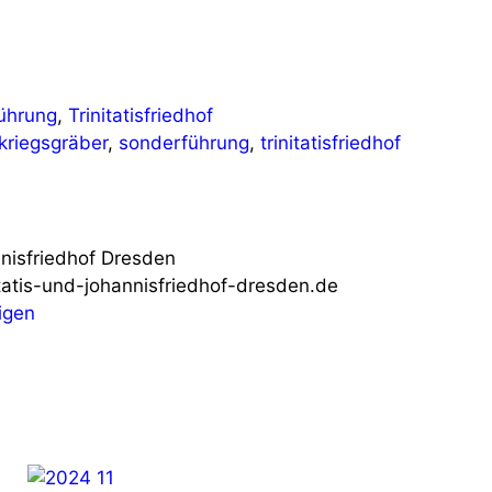
ührung
,
Trinitatisfriedhof
kriegsgräber
,
sonderführung
,
trinitatisfriedhof
nnisfriedhof Dresden
tatis-und-johannisfriedhof-dresden.de
igen