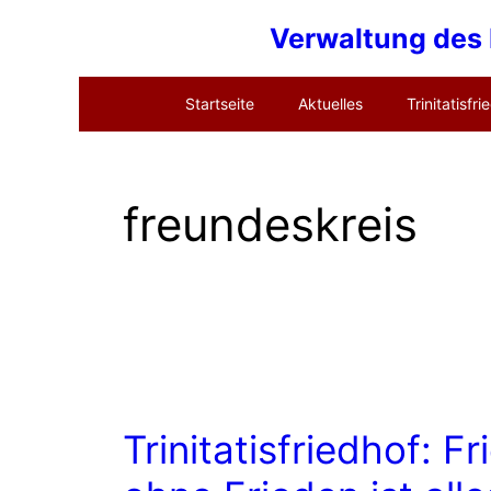
Zum
Verwaltung des E
Inhalt
springen
Startseite
Aktuelles
Trinitatisfri
freundeskreis
Trinitatisfriedhof: Fr