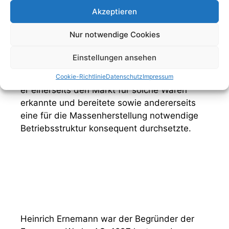
zukünftige Trends der Warenproduktion ihre
Akzeptieren
Firmen zu national wie international
geachteten Branchenakteuren führten. Als
Nur notwendige Cookies
geistiger, finanzieller und organisatorischer
Kopf der Ernemann-Werke Dresden etablierte
Einstellungen ansehen
Ernemann die industrielle Foto- und
Filmgerätefabrikation in Deutschland, indem
Cookie-Richtlinie
Datenschutz
Impressum
er einerseits den Markt für solche Waren
erkannte und bereitete sowie andererseits
eine für die Massenherstellung notwendige
Betriebsstruktur konsequent durchsetzte.
Heinrich Ernemann war der Begründer der