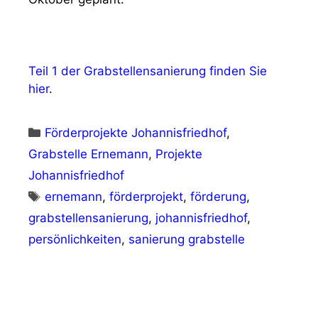
Teil 1 der Grabstellensanierung finden Sie
hier
.
Kategorien
Förderprojekte Johannisfriedhof
,
Grabstelle Ernemann
,
Projekte
Johannisfriedhof
Schlagwörter
ernemann
,
förderprojekt
,
förderung
,
grabstellensanierung
,
johannisfriedhof
,
persönlichkeiten
,
sanierung grabstelle