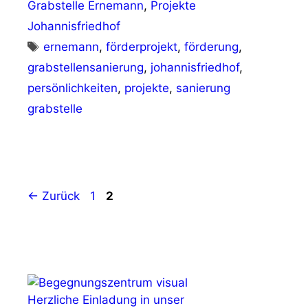
Grabstelle Ernemann
,
Projekte
Johannisfriedhof
Schlagwörter
ernemann
,
förderprojekt
,
förderung
,
grabstellensanierung
,
johannisfriedhof
,
persönlichkeiten
,
projekte
,
sanierung
grabstelle
Seite
Seite
←
Zurück
1
2
Herzliche Einladung in unser