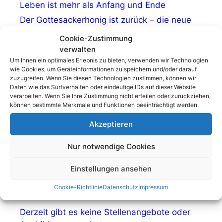
Leben ist mehr als Anfang und Ende
Der Gottesackerhonig ist zurück – die neue
Ernte kommt in Kürze! 🍯🐝
Cookie-Zustimmung
Veranstaltungshinweis: Kunstvolle Grabmale
verwalten
suchen Paten
Um Ihnen ein optimales Erlebnis zu bieten, verwenden wir Technologien
wie Cookies, um Geräteinformationen zu speichern und/oder darauf
Öffnungszeiten Begegnungszentrum 2026 –
zuzugreifen. Wenn Sie diesen Technologien zustimmen, können wir
zweites Halbjahr
Daten wie das Surfverhalten oder eindeutige IDs auf dieser Website
verarbeiten. Wenn Sie Ihre Zustimmung nicht erteilen oder zurückziehen,
Veranstaltungshinweis: Nachhall – Stimmen,
können bestimmte Merkmale und Funktionen beeinträchtigt werden.
die bleiben
Akzeptieren
Nur notwendige Cookies
Einstellungen ansehen
Stellenanzeigen
Cookie-Richtlinie
Datenschutz
Impressum
Derzeit gibt es keine Stellenangebote oder