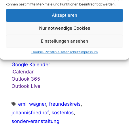
können bestimmte Merkmale und Funktionen beeinträchtigt werden.
Akzeptieren
Nur notwendige Cookies
Einstellungen ansehen
Cookie-Richtlinie
Datenschutz
Impressum
Google Kalender
iCalendar
Outlook 365
Outlook Live
Schlagwörter
emil wägner
,
freundeskreis
,
johannisfriedhof
,
kostenlos
,
sonderveranstaltung