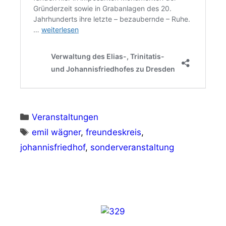
Kategorien
Veranstaltungen
Schlagwörter
emil wägner
,
freundeskreis
,
johannisfriedhof
,
sonderveranstaltung