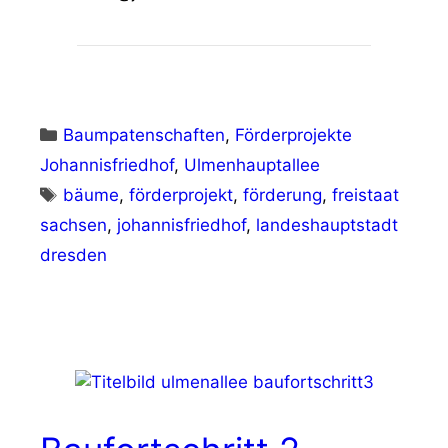
Kategorien
Baumpatenschaften
,
Förderprojekte
Johannisfriedhof
,
Ulmenhauptallee
Schlagwörter
bäume
,
förderprojekt
,
förderung
,
freistaat
sachsen
,
johannisfriedhof
,
landeshauptstadt
dresden