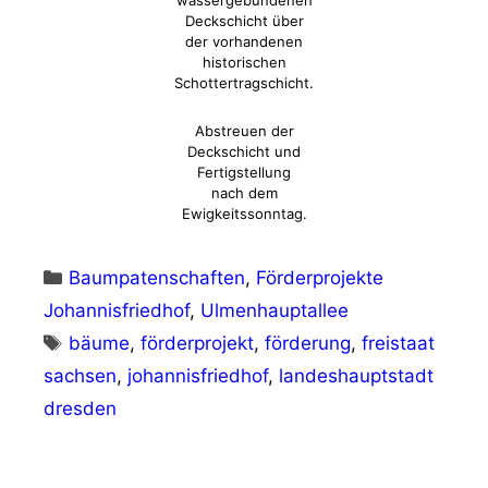
wassergebundenen
Deckschicht über
der vorhandenen
historischen
Schottertragschicht.
Abstreuen der
Deckschicht und
Fertigstellung
nach dem
Ewigkeitssonntag.
Kategorien
Baumpatenschaften
,
Förderprojekte
Johannisfriedhof
,
Ulmenhauptallee
Schlagwörter
bäume
,
förderprojekt
,
förderung
,
freistaat
sachsen
,
johannisfriedhof
,
landeshauptstadt
dresden