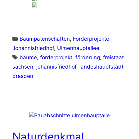
Kategorien
Baumpatenschaften
,
Förderprojekte
Johannisfriedhof
,
Ulmenhauptallee
Schlagwörter
bäume
,
förderprojekt
,
förderung
,
freistaat
sachsen
,
johannisfriedhof
,
landeshauptstadt
dresden
Naturdenkmal