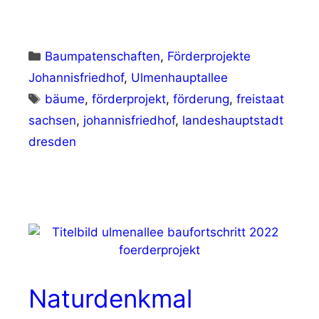
Kategorien
Baumpatenschaften
,
Förderprojekte
Johannisfriedhof
,
Ulmenhauptallee
Schlagwörter
bäume
,
förderprojekt
,
förderung
,
freistaat
sachsen
,
johannisfriedhof
,
landeshauptstadt
dresden
Naturdenkmal