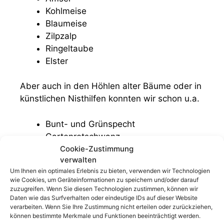
Kohlmeise
Blaumeise
Zilpzalp
Ringeltaube
Elster
Aber auch in den Höhlen alter Bäume oder in
künstlichen Nisthilfen konnten wir schon u.a.
Bunt- und Grünspecht
Gartenrotschwanz
Kleiber
Cookie-Zustimmung
verwalten
Trauerschnäpper
Um Ihnen ein optimales Erlebnis zu bieten, verwenden wir Technologien
Feldsperling
wie Cookies, um Geräteinformationen zu speichern und/oder darauf
Waldkauz
zuzugreifen. Wenn Sie diesen Technologien zustimmen, können wir
Waldohreule
Daten wie das Surfverhalten oder eindeutige IDs auf dieser Website
verarbeiten. Wenn Sie Ihre Zustimmung nicht erteilen oder zurückziehen,
können bestimmte Merkmale und Funktionen beeinträchtigt werden.