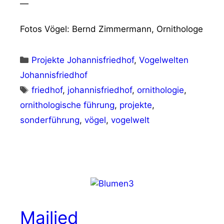
—
Fotos Vögel: Bernd Zimmermann, Ornithologe
Kategorien
Projekte Johannisfriedhof
,
Vogelwelten
Johannisfriedhof
Schlagwörter
friedhof
,
johannisfriedhof
,
ornithologie
,
ornithologische führung
,
projekte
,
sonderführung
,
vögel
,
vogelwelt
Mailied