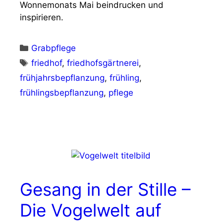
Wonnemonats Mai beindrucken und
inspirieren.
Kategorien
Grabpflege
Schlagwörter
friedhof
,
friedhofsgärtnerei
,
frühjahrsbepflanzung
,
frühling
,
frühlingsbepflanzung
,
pflege
Gesang in der Stille –
Die Vogelwelt auf