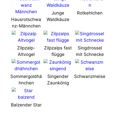
Junge
Rotkehlchen
Hausrotschwa
Waldkäuze
nz-Männchen
Zilpzalp-
Zilpzalps fast
Singdrossel
Altvogel
flügge
mit Schnecke
Sommergoldhä
Singender
Schwanzmeise
hnchen
Zaunkönig
Balzender Star