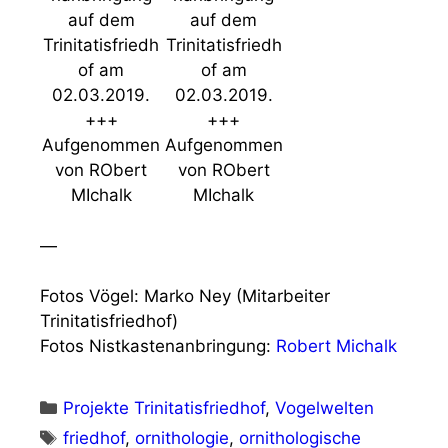
auf dem
auf dem
Trinitatisfriedh
Trinitatisfriedh
of am
of am
02.03.2019.
02.03.2019.
+++
+++
Aufgenommen
Aufgenommen
von RObert
von RObert
MIchalk
MIchalk
—
Fotos Vögel: Marko Ney (Mitarbeiter
Trinitatisfriedhof)
Fotos Nistkastenanbringung:
Robert Michalk
Kategorien
Projekte Trinitatisfriedhof
,
Vogelwelten
Schlagwörter
friedhof
,
ornithologie
,
ornithologische