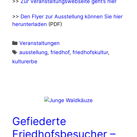
>>
Zur Veranstaltungswebseite geht’s hier
>>
Den Flyer zur Ausstellung können Sie hier
herunterladen
(PDF)
Kategorien
Veranstaltungen
Schlagwörter
ausstellung
,
friedhof
,
friedhofskultur
,
kulturerbe
Gefiederte
Friedhofsbesucher –