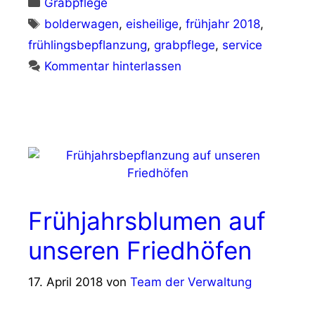
Kategorien
Grabpflege
Schlagwörter
bolderwagen
,
eisheilige
,
frühjahr 2018
,
frühlingsbepflanzung
,
grabpflege
,
service
Kommentar hinterlassen
Frühjahrsblumen auf
unseren Friedhöfen
17. April 2018
von
Team der Verwaltung