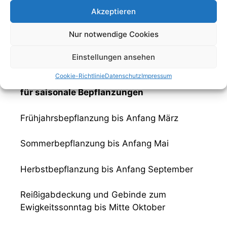
Bestellung rechtzeitig bei uns eingehen. Auch
Akzeptieren
Gebinde, Kränze und Grabsträuße können für
den Totensonntag bei uns bestellt werden,
Nur notwendige Cookies
welche wir dann direkt an Ihre Grabstelle
bringen.
Einstellungen ansehen
Cookie-Richtlinie
Datenschutz
Impressum
Bitte beachten Sie folgende Bestelltermine
für saisonale Bepflanzungen
Frühjahrsbepflanzung bis Anfang März
Sommerbepflanzung bis Anfang Mai
Herbstbepflanzung bis Anfang September
Reißigabdeckung und Gebinde zum
Ewigkeitssonntag bis Mitte Oktober