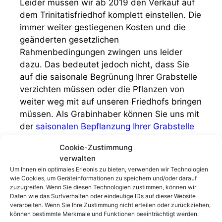
Leider müssen wir ab 2019 den Verkauf auf
dem Trinitatisfriedhof komplett einstellen. Die
immer weiter gestiegenen Kosten und die
geänderten gesetzlichen
Rahmenbedingungen zwingen uns leider
dazu. Das bedeutet jedoch nicht, dass Sie
auf die saisonale Begrünung Ihrer Grabstelle
verzichten müssen oder die Pflanzen von
weiter weg mit auf unseren Friedhofs bringen
müssen. Als Grabinhaber können Sie uns mit
der
saisonalen Bepflanzung Ihrer Grabstelle
direkt beauftragen oder Ihren
Cookie-Zustimmung
Bepflanzungswunsch dauerhaft in den
verwalten
Grabpflegevertrag mit aufnehmen. Das
Um Ihnen ein optimales Erlebnis zu bieten, verwenden wir Technologien
bedeutet für Sie, wir bieten Ihnen unsere
wie Cookies, um Geräteinformationen zu speichern und/oder darauf
breites Sortiment inkl. der Leistung des
zuzugreifen. Wenn Sie diesen Technologien zustimmen, können wir
Daten wie das Surfverhalten oder eindeutige IDs auf dieser Website
Einpflanzens an. Zur besseren Koordination,
verarbeiten. Wenn Sie Ihre Zustimmung nicht erteilen oder zurückziehen,
ist es wichtig, dass die gewünschten
können bestimmte Merkmale und Funktionen beeinträchtigt werden.